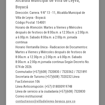
Alcaldía Municipal de Villa de Leyva,
Boyacá
Dirección: Carrera. 9 N° 13 - 11, Alcaldía Municipal de
Villa de Leyva - Boyacá.
Código Postal: 154001
Horario de Atención: Martes a Viernes y Miércoles
después de festivos de 8:00a.m. a 12:30a.m. y 2:00p.m.
a 6:00p.m. Sabado 8:00a.m. a 2:00p.m. jornada
continua
Horario Ventanilla Unica - Radicacion de Documentos:
Martes a Viernes y Miércoles después de festivos de
8:00a.m. a 12:30p.m. y 2:00p.m. a 6:00p.m. Sabado
8:00a.m. a 2:00p.m.jornada continua Según Decreto No.
074 de 2026.
Conmutador:(+57)(608) 7320830 / 7320362 / 7321891
Secretaria de Turismo:(+57)(608) 7320232 Línea
Fax:Extension 106
Línea Anticorrupción: (+57) 018000919748
Línea de servicio a la ciudadanía:(+57)(608) 7320830
Correo institucional:
contactenos@villadeleyva-boyaca.gov.co