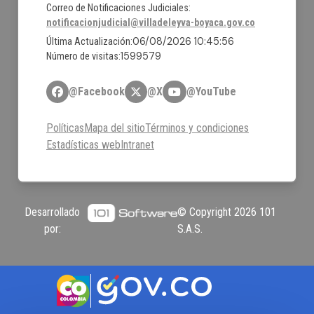
Correo de Notificaciones Judiciales:
notificacionjudicial@villadeleyva-boyaca.gov.co
06/08/2026 10:45:56
Última Actualización:
1599579
Número de visitas:
@Facebook
@X
@YouTube
Políticas
Mapa del sitio
Términos y condiciones
Estadísticas web
Intranet
Desarrollado
© Copyright
2026
101
por:
S.A.S.