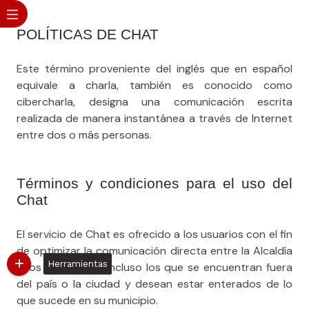
​POLÍTICAS DE CHAT
Este término proveniente del inglés que en español
equivale a charla, también es conocido como
cibercharla, designa una comunicación escrita
realizada de manera instantánea a través de Internet
entre dos o más personas.
Términos y condiciones para el uso del
Chat
El servicio de Chat es ofrecido a los usuarios con el fin
de optimizar la comunicación directa entre la A​lcaldía
Herramientas
y los habitantes, incluso los que se encuentran fuera
del país o la ciudad y desean estar enterados de lo
que sucede en su municipio.