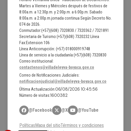
Martes a Viernes y Miércoles después de festivos de
8:00a.m. a 12:30p.m. y 2:00p.m. a 6:00p.m. Sabado
8:00a.m. a 2:00p.m.jornada continua Según Decreto No.
074 de 2026.
Conmutador:(+57)(608) 7320830 / 7320362 / 7321891
Secretaria de Turismo:(+57)(608) 7320232 Línea
Fax:Extension 106
Línea Anticorrupción: (+57) 018000919748
Línea de servicio a la ciudadanía:(+57)(608) 7320830
Correo institucional:
contactenos@villadeleyva-boyaca.gov.co
Correo de Notificaciones Judiciales:
notificacionjudicial@villadeleyva-boyaca.gov.co
06/08/2026 10:45:56
Última Actualización:
1600382
Número de visitas:
@Facebook
@X
@YouTube
Políticas
Mapa del sitio
Términos y condiciones