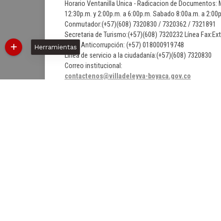
Horario Ventanilla Unica - Radicacion de Documentos: M
12:30p.m. y 2:00p.m. a 6:00p.m. Sabado 8:00a.m. a 2:0
Conmutador:(+57)(608) 7320830 / 7320362 / 7321891
Secretaria de Turismo:(+57)(608) 7320232 Línea Fax:Ex
Línea Anticorrupción: (+57) 018000919748
Herramientas
Línea de servicio a la ciudadanía:(+57)(608) 7320830
Correo institucional:
contactenos@villadeleyva-boyaca.gov.co
Correo de Notificaciones Judiciales:
notificacionjudicial@villadeleyva-boyaca.gov.co
06/08/2026 10:45:56
Última Actualización:
1599605
Número de visitas:
@Facebook
@X
@YouTube
Políticas
Mapa del sitio
Términos y condiciones
Esta