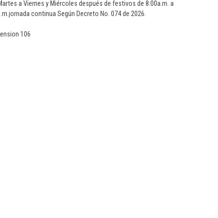
artes a Viernes y Miércoles después de festivos de 8:00a.m. a
0p.m.jornada continua Según Decreto No. 074 de 2026.
tension 106
dísticas web
Intranet