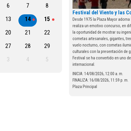
6
7
8
Festival del Viento y las 
13
14
15
Desde 1975 la Plaza Mayor adorna 
realiza un emotivo concurso, en di
20
21
22
la oportunidad de mostrar su ingen
cometas artesanales, gigantes, tr
27
28
29
vuelo nocturno, con cometas ilumi
culturales con la presentación de 
Festival se ha convertido en uno de
3
4
5
internacional.
INICIA: 14/08/2026, 12:00 a. m.
FINALIZA: 16/08/2026, 11:59 p. m.
Plaza Principal