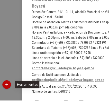
Boyacá
Dirección: Carrera. 9 N° 13 - 11, Alcaldía Municipal de Vi
Código Postal: 154001
Horario de Atención: Martes a Viernes y Miércoles desp
8:00a.m. a 2:00p.m. jornada continua
Horario Ventanilla Unica - Radicacion de Documentos: M
12:30p.m. y 2:00p.m. a 6:00p.m. Sabado 8:00a.m. a 2:0
Conmutador:(+57)(608) 7320830 / 7320362 / 7321891
Secretaria de Turismo:(+57)(608) 7320232 Línea Fax:Ex
Línea Anticorrupción: (+57) 018000919748
Línea de servicio a la ciudadanía:(+57)(608) 7320830
Correo institucional:
contactenos@villadeleyva-boyaca.gov.co
Correo de Notificaciones Judiciales:
notificacionjudicial@villadeleyva-boyaca.gov.co
Herramientas
05/08/2026 15:48:00
Última Actualización:
1599313
Número de visitas:
@Facebook
@X
@YouTube