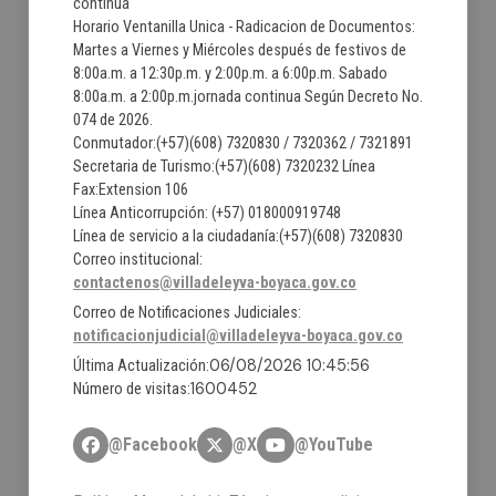
continua
Horario Ventanilla Unica - Radicacion de Documentos:
Martes a Viernes y Miércoles después de festivos de
8:00a.m. a 12:30p.m. y 2:00p.m. a 6:00p.m. Sabado
8:00a.m. a 2:00p.m.jornada continua Según Decreto No.
074 de 2026.
Conmutador:(+57)(608) 7320830 / 7320362 / 7321891
Secretaria de Turismo:(+57)(608) 7320232 Línea
Fax:Extension 106
Línea Anticorrupción: (+57) 018000919748
Línea de servicio a la ciudadanía:(+57)(608) 7320830
Correo institucional:
contactenos@villadeleyva-boyaca.gov.co
Correo de Notificaciones Judiciales:
notificacionjudicial@villadeleyva-boyaca.gov.co
06/08/2026 10:45:56
Última Actualización:
1600452
Número de visitas:
@Facebook
@X
@YouTube