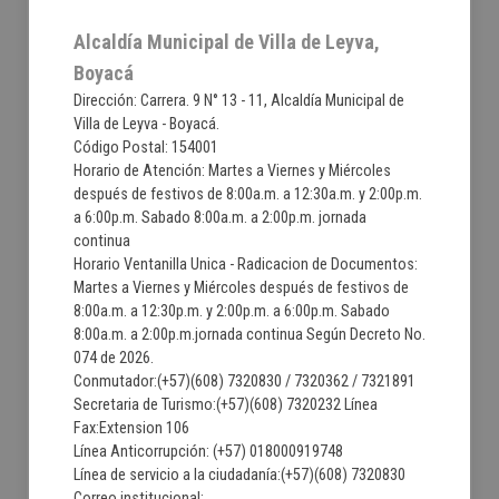
Alcaldía Municipal de Villa de Leyva,
Boyacá
Dirección: Carrera. 9 N° 13 - 11, Alcaldía Municipal de
Villa de Leyva - Boyacá.
Código Postal: 154001
Horario de Atención: Martes a Viernes y Miércoles
después de festivos de 8:00a.m. a 12:30a.m. y 2:00p.m.
a 6:00p.m. Sabado 8:00a.m. a 2:00p.m. jornada
continua
Horario Ventanilla Unica - Radicacion de Documentos:
Martes a Viernes y Miércoles después de festivos de
8:00a.m. a 12:30p.m. y 2:00p.m. a 6:00p.m. Sabado
8:00a.m. a 2:00p.m.jornada continua Según Decreto No.
074 de 2026.
Conmutador:(+57)(608) 7320830 / 7320362 / 7321891
Secretaria de Turismo:(+57)(608) 7320232 Línea
Fax:Extension 106
Línea Anticorrupción: (+57) 018000919748
Línea de servicio a la ciudadanía:(+57)(608) 7320830
Correo institucional: