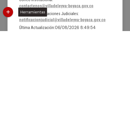
contactenos@villadeleyva-boyaca.gov.co
Herramientas
Correo de Notificaciones Judiciales:
notificacionjudicial@villadeleyva-boyaca.gov.co
06/08/2026 8:49:54
Última Actualización:
1599414
Número de visitas:
@Facebook
@X
@YouTube
Políticas
Mapa del sitio
Términos y condiciones
Estadísticas web
Intranet
Desarrollado
© Copyright
2026
101
por:
S.A.S.