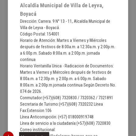
Alcaldía Municipal de Villa de Leyva,
Boyacá
Dirección: Carrera. 9 N° 13 - 11, Alcaldía Municipal de
Villa de Leyva - Boyacá.
Código Postal: 154001
Horario de Atención: Martes a Viernes y Miércoles
después de festivos de 8:00a.m. a 12:30a.m. y 2:00p.m.
a 6:00p.m. Sabado 8:00a.m. a 2:00p.m. jornada
continua
Horario Ventanilla Unica - Radicacion de Documentos:
Martes a Viernes y Miércoles después de festivos de
8:00a.m. a 12:30p.m. y 2:00p.m. a 6:00p.m. Sabado
8:00a.m. a 2:00p.m.jornada continua Según Decreto No.
074 de 2026.
Conmutador:(+57)(608) 7320830 / 7320362 / 7321891
Secretaria de Turismo:(+57)(608) 7320232 Línea
Fax:Extension 106
Línea Anticorrupción: (+57) 018000919748
Línea de servicio a la ciudadanía:(+57)(608) 7320830
Correo institucional: