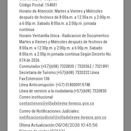
Código Postal: 154001
Horario de Atención: Martes a Viernes y Miércoles
después de festivos de 8:00a.m. a 12:30a.m. y 2:00p.m.
a 6:00p.m. Sabado 8:00a.m. a 2:00p.m. jornada
continua
Horario Ventanilla Unica - Radicacion de Documentos:
Martes a Viernes y Miércoles después de festivos de
8:00a.m. a 12:30p.m. y 2:00p.m. a 6:00p.m. Sabado
8:00a.m. a 2:00p.m.jornada continua Según Decreto No.
074 de 2026.
Conmutador:(+57)(608) 7320830 / 7320362 / 7321891
Secretaria de Turismo:(+57)(608) 7320232 Línea
Fax:Extension 106
Línea Anticorrupción: (+57) 018000919748
Línea de servicio a la ciudadanía:(+57)(608) 7320830
Correo institucional:
contactenos@villadeleyva-boyaca.gov.co
Correo de Notificaciones Judiciales:
notificacionjudicial@villadeleyva-boyaca.gov.co
06/08/2026 10:45:56
Última Actualización: