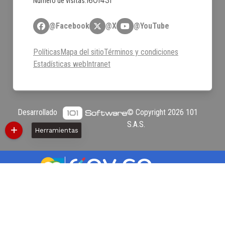
1601431
Número de visitas:
@Facebook
@X
@YouTube
Políticas
Mapa del sitio
Términos y condiciones
Estadísticas web
Intranet
Desarrollado
© Copyright
2026
101
por:
S.A.S.
Herramientas
Política de cookies