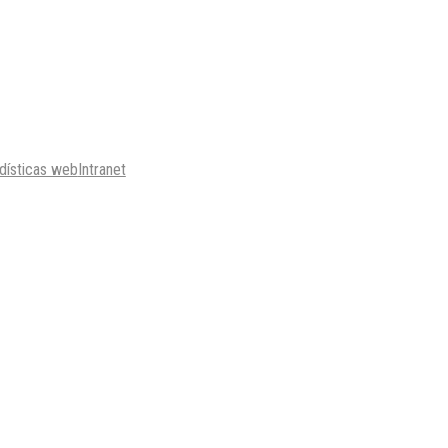
dísticas web
Intranet
© Copyright
2026
101 S.A.S.
Desarrollado por: