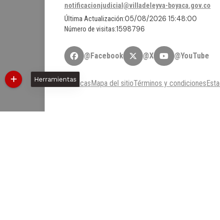
notificacionjudicial@villadeleyva-boyaca.gov.co
05/08/2026 15:48:00
Última Actualización:
1598796
Número de visitas:
@Facebook
@X
@YouTube
Herramientas
Políticas
Mapa del sitio
Términos y condiciones
Esta