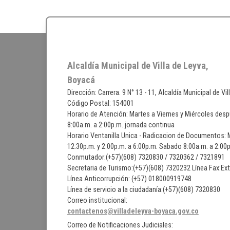
Alcaldía Municipal de Villa de Leyva,
Boyacá
Dirección: Carrera. 9 N° 13 - 11, Alcaldía Municipal de Vi
Código Postal: 154001
Horario de Atención: Martes a Viernes y Miércoles desp
8:00a.m. a 2:00p.m. jornada continua
Horario Ventanilla Unica - Radicacion de Documentos: M
12:30p.m. y 2:00p.m. a 6:00p.m. Sabado 8:00a.m. a 2:0
Conmutador:(+57)(608) 7320830 / 7320362 / 7321891
Secretaria de Turismo:(+57)(608) 7320232 Línea Fax:Ex
Línea Anticorrupción: (+57) 018000919748
Línea de servicio a la ciudadanía:(+57)(608) 7320830
Correo institucional:
contactenos@villadeleyva-boyaca.gov.co
Correo de Notificaciones Judiciales: