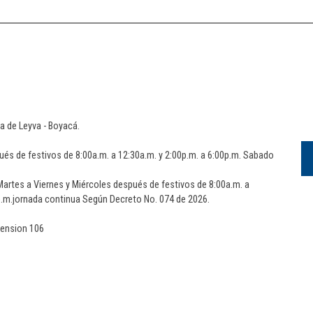
lla de Leyva - Boyacá.
ués de festivos de 8:00a.m. a 12:30a.m. y 2:00p.m. a 6:00p.m. Sabado
artes a Viernes y Miércoles después de festivos de 8:00a.m. a
0p.m.jornada continua Según Decreto No. 074 de 2026.
tension 106