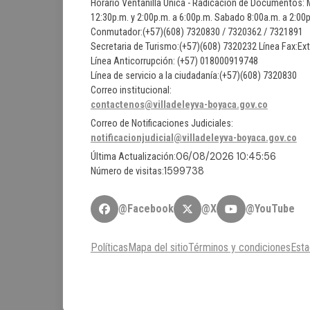
Horario Ventanilla Unica - Radicacion de Documentos: M
12:30p.m. y 2:00p.m. a 6:00p.m. Sabado 8:00a.m. a 2:0
Conmutador:(+57)(608) 7320830 / 7320362 / 7321891
Secretaria de Turismo:(+57)(608) 7320232 Línea Fax:Ex
Línea Anticorrupción: (+57) 018000919748
Línea de servicio a la ciudadanía:(+57)(608) 7320830
Correo institucional:
contactenos@villadeleyva-boyaca.gov.co
Correo de Notificaciones Judiciales:
notificacionjudicial@villadeleyva-boyaca.gov.co
06/08/2026 10:45:56
Última Actualización:
1599738
Número de visitas:
@Facebook
@X
@YouTube
Políticas
Mapa del sitio
Términos y condiciones
Esta