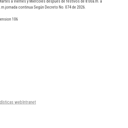
artes a Viernes y Miércoles después de festivos de 8:00a.m. a
0p.m.jornada continua Según Decreto No. 074 de 2026.
tension 106
dísticas web
Intranet