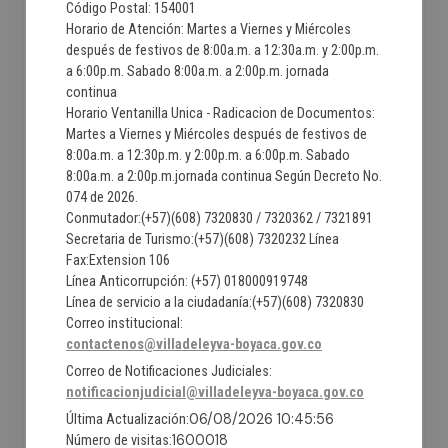
Código Postal: 154001
Horario de Atención: Martes a Viernes y Miércoles
después de festivos de 8:00a.m. a 12:30a.m. y 2:00p.m.
a 6:00p.m. Sabado 8:00a.m. a 2:00p.m. jornada
continua
Horario Ventanilla Unica - Radicacion de Documentos:
Martes a Viernes y Miércoles después de festivos de
8:00a.m. a 12:30p.m. y 2:00p.m. a 6:00p.m. Sabado
8:00a.m. a 2:00p.m.jornada continua Según Decreto No.
074 de 2026.
Conmutador:(+57)(608) 7320830 / 7320362 / 7321891
Secretaria de Turismo:(+57)(608) 7320232 Línea
Fax:Extension 106
Línea Anticorrupción: (+57) 018000919748
Línea de servicio a la ciudadanía:(+57)(608) 7320830
Correo institucional:
contactenos@villadeleyva-boyaca.gov.co
Correo de Notificaciones Judiciales:
notificacionjudicial@villadeleyva-boyaca.gov.co
06/08/2026 10:45:56
Última Actualización:
1600018
Número de visitas: