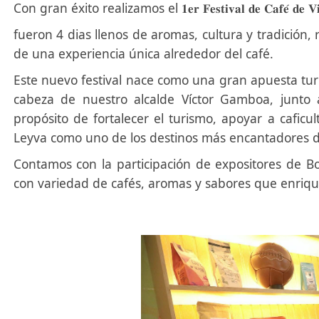
Con gran éxito realizamos el 𝟏𝐞𝐫 𝐅𝐞𝐬𝐭𝐢𝐯𝐚𝐥 𝐝𝐞 𝐂𝐚𝐟𝐞́ 𝐝𝐞 𝐕𝐢𝐥
fueron 4 dias llenos de aromas, cultura y tradición,
de una experiencia única alrededor del café.
Este nuevo festival nace como una gran apuesta turís
cabeza de nuestro alcalde Víctor Gamboa, junto 
propósito de fortalecer el turismo, apoyar a caficul
Leyva como uno de los destinos más encantadores 
Contamos con la participación de expositores de Bo
con variedad de cafés, aromas y sabores que enriquec