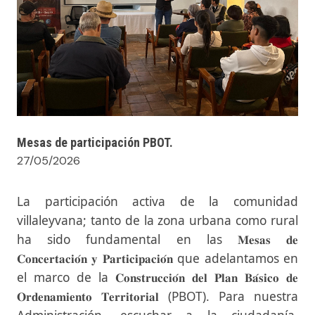
Mesas de participación PBOT.
27/05/2026
La participación activa de la comunidad
villaleyvana; tanto de la zona urbana como rural
ha sido fundamental en las 𝐌𝐞𝐬𝐚𝐬 𝐝𝐞
𝐂𝐨𝐧𝐜𝐞𝐫𝐭𝐚𝐜𝐢𝐨́𝐧 𝐲 𝐏𝐚𝐫𝐭𝐢𝐜𝐢𝐩𝐚𝐜𝐢𝐨́𝐧 que adelantamos en
el marco de la 𝐂𝐨𝐧𝐬𝐭𝐫𝐮𝐜𝐜𝐢𝐨́𝐧 𝐝𝐞𝐥 𝐏𝐥𝐚𝐧 𝐁𝐚́𝐬𝐢𝐜𝐨 𝐝𝐞
𝐎𝐫𝐝𝐞𝐧𝐚𝐦𝐢𝐞𝐧𝐭𝐨 𝐓𝐞𝐫𝐫𝐢𝐭𝐨𝐫𝐢𝐚𝐥 (PBOT). Para nuestra
Administración, escuchar a la ciudadanía,