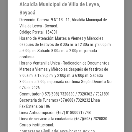
Alcaldía Municipal de Villa de Leyva,
Boyacá
Dirección: Carrera. 9 N° 13 - 11, Alcaldía Municipal de
Villa de Leyva - Boyacá.
Código Postal: 154001
Horario de Atención: Martes a Viernes y Miércoles
después de festivos de 8:00a.m. a 12:30a.m. y 2:00p.m.
a 6:00p.m. Sabado 8:00a.m. a 2:00p.m. jornada
continua
Horario Ventanilla Unica - Radicacion de Documentos:
Martes a Viernes y Miércoles después de festivos de
8:00a.m. a 12:30p.m. y 2:00p.m. a 6:00p.m. Sabado
8:00a.m. a 2:00p.m.jornada continua Según Decreto No.
074 de 2026.
Conmutador:(+57)(608) 7320830 / 7320362 / 7321891
Secretaria de Turismo:(+57)(608) 7320232 Línea
Fax:Extension 106
Línea Anticorrupción: (+57) 018000919748
Línea de servicio a la ciudadanía:(+57)(608) 7320830
Correo institucional:
contactenos@villadeleyva-boyaca.gov.co