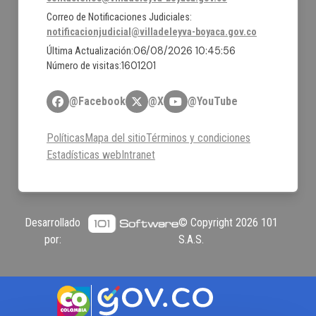
Correo de Notificaciones Judiciales:
notificacionjudicial@villadeleyva-boyaca.gov.co
06/08/2026 10:45:56
Última Actualización:
1601201
Número de visitas:
@Facebook
@X
@YouTube
Políticas
Mapa del sitio
Términos y condiciones
Estadísticas web
Intranet
Desarrollado
© Copyright
2026
101
por:
S.A.S.