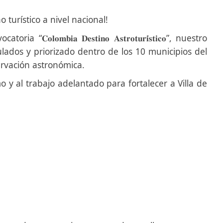
turístico a nivel nacional!
𝐦𝐛𝐢𝐚 𝐃𝐞𝐬𝐭𝐢𝐧𝐨 𝐀𝐬𝐭𝐫𝐨𝐭𝐮𝐫𝐢́𝐬𝐭𝐢𝐜𝐨”, nuestro
lados y priorizado dentro de los 10 municipios del
ervación astronómica.
o y al trabajo adelantado para fortalecer a Villa de