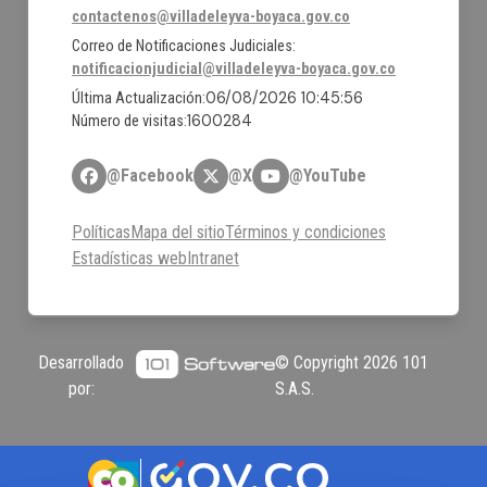
contactenos@villadeleyva-boyaca.gov.co
Correo de Notificaciones Judiciales:
notificacionjudicial@villadeleyva-boyaca.gov.co
06/08/2026 10:45:56
Última Actualización:
1600284
Número de visitas:
@Facebook
@X
@YouTube
Políticas
Mapa del sitio
Términos y condiciones
Estadísticas web
Intranet
Desarrollado
© Copyright
2026
101
por:
S.A.S.