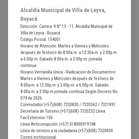
Alcaldía Municipal de Villa de Leyva,
Boyacá
Dirección: Carrera. 9 N° 13 - 11, Alcaldía Municipal de
Villa de Leyva - Boyacá.
Código Postal: 154001
Horario de Atención: Martes a Viernes y Miércoles
después de festivos de 8:00a.m. a 12:30a.m. y 2:00p.m.
a 6:00p.m. Sabado 8:00a.m. a 2:00p.m. jornada
continua
Horario Ventanilla Unica - Radicacion de Documentos:
Martes a Viernes y Miércoles después de festivos de
8:00a.m. a 12:30p.m. y 2:00p.m. a 6:00p.m. Sabado
8:00a.m. a 2:00p.m.jornada continua Según Decreto No.
074 de 2026.
Conmutador:(+57)(608) 7320830 / 7320362 / 7321891
Secretaria de Turismo:(+57)(608) 7320232 Línea
Fax:Extension 106
Línea Anticorrupción: (+57) 018000919748
Línea de servicio a la ciudadanía:(+57)(608) 7320830
Correo institucional: