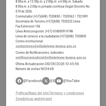
8:00a.m. a 12:30p.m. y 2:00p.m. a 6:00p.m. Sabado
8:00a.m. a 2:00p.m.jornada continua Según Decreto No.
074 de 2026.
Conmutador:(+57)(608) 7320830 / 7320362 / 7321891
Secretaria de Turismo:(+57)(608) 7320232 Línea
Fax:Extension 106
Línea Anticorrupción: (+57) 018000919748
Línea de servicio a la ciudadanía:(+57)(608) 7320830
Correo institucional:
contactenos@villadeleyva-boyaca.gov.co
Correo de Notificaciones Judiciales:
notificacionjudicial@villadeleyva-boyaca.gov.co
06/08/2026 10:45:56
Última Actualización:
1601448
Número de visitas:
@Facebook
@X
@YouTube
Políticas
Mapa del sitio
Términos y condiciones
Estadísticas web
Intranet