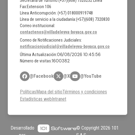
Secretaria de Turismo:(+57)(608) 7320232 Línea
Fax:Extension 106
Línea Anticorrupción: (+57) 018000919748
Línea de servicio a la ciudadanía:(+57)(608) 7320830
Correo institucional:
contactenos@villadeleyva-boyaca.gov.co
Correo de Notificaciones Judiciales:
notificacionjudicial@villadeleyva-boyaca.gov.co
06/08/2026 10:45:56
Última Actualización:
1600382
Número de visitas:
@Facebook
@X
@YouTube
Políticas
Mapa del sitio
Términos y condiciones
Estadísticas web
Intranet
Desarrollado
© Copyright
2026
101