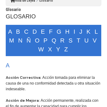
Glosario
Villa de Leyva
Glosario
​GLOSARIO
A
B
C
D
E
F
G
H
I
J
K
L
M
N
Ñ
O
P
Q
R
S
T
U
V
W
X
Y
Z
A
Acción Correctiva:
Acción tomada para eliminar la
causa de una no conformidad detectada u otra situación
indeseable.
Acción de Mejora:
​Acción permanente, realizada con
el fin de aumentar la capacidad para cumplir los