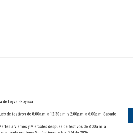
lla de Leyva - Boyacá.
ués de festivos de 8:00a.m. a 12:30a.m. y 2:00p.m. a 6:00p.m. Sabado
artes a Viernes y Miércoles después de festivos de 8:00a.m. a
0p.m.jornada continua Según Decreto No. 074 de 2026.