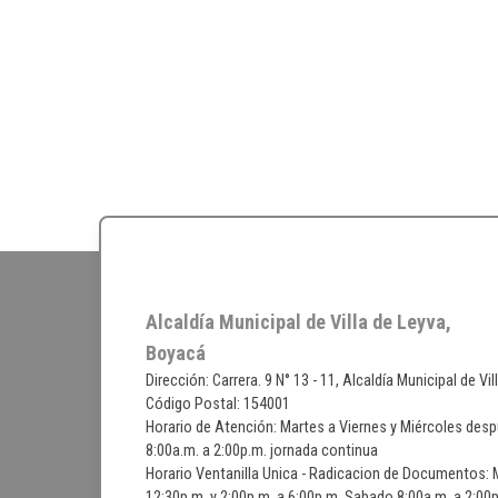
Alcaldía Municipal de Villa de Leyva,
Boyacá
Dirección: Carrera. 9 N° 13 - 11, Alcaldía Municipal de Vi
Código Postal: 154001
Horario de Atención: Martes a Viernes y Miércoles desp
8:00a.m. a 2:00p.m. jornada continua
Horario Ventanilla Unica - Radicacion de Documentos: M
12:30p.m. y 2:00p.m. a 6:00p.m. Sabado 8:00a.m. a 2:0