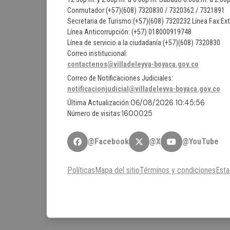
Conmutador:(+57)(608) 7320830 / 7320362 / 7321891
Secretaria de Turismo:(+57)(608) 7320232 Línea Fax:Ex
Línea Anticorrupción: (+57) 018000919748
Línea de servicio a la ciudadanía:(+57)(608) 7320830
Correo institucional:
contactenos@villadeleyva-boyaca.gov.co
Correo de Notificaciones Judiciales:
notificacionjudicial@villadeleyva-boyaca.gov.co
06/08/2026 10:45:56
Última Actualización:
1600025
Número de visitas:
@Facebook
@X
@YouTube
Políticas
Mapa del sitio
Términos y condiciones
Esta