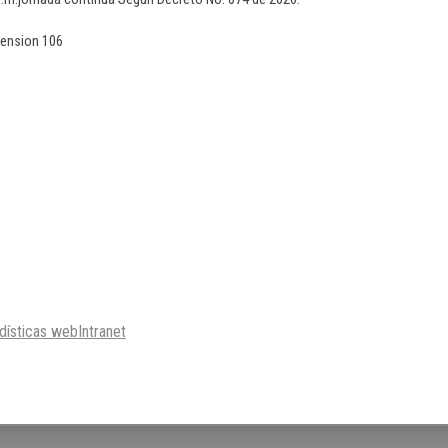
tension 106
dísticas web
Intranet