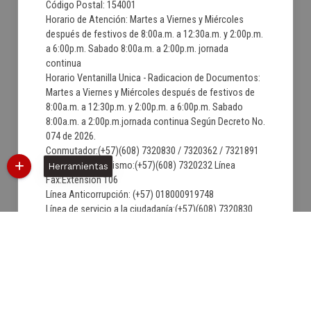
Código Postal: 154001
Horario de Atención: Martes a Viernes y Miércoles
después de festivos de 8:00a.m. a 12:30a.m. y 2:00p.m.
a 6:00p.m. Sabado 8:00a.m. a 2:00p.m. jornada
continua
Horario Ventanilla Unica - Radicacion de Documentos:
Martes a Viernes y Miércoles después de festivos de
8:00a.m. a 12:30p.m. y 2:00p.m. a 6:00p.m. Sabado
8:00a.m. a 2:00p.m.jornada continua Según Decreto No.
074 de 2026.
Conmutador:(+57)(608) 7320830 / 7320362 / 7321891
Secretaria de Turismo:(+57)(608) 7320232 Línea
Herramientas
Fax:Extension 106
Línea Anticorrupción: (+57) 018000919748
Línea de servicio a la ciudadanía:(+57)(608) 7320830
Correo institucional:
contactenos@villadeleyva-boyaca.gov.co
Correo de Notificaciones Judiciales:
notificacionjudicial@villadeleyva-boyaca.gov.co
06/08/2026 10:45:56
Última Actualización:
1601201
Número de visitas: