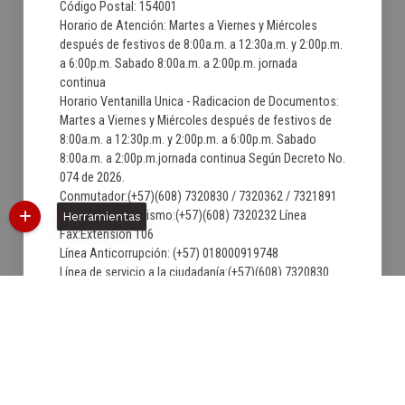
Código Postal: 154001
Horario de Atención: Martes a Viernes y Miércoles
después de festivos de 8:00a.m. a 12:30a.m. y 2:00p.m.
a 6:00p.m. Sabado 8:00a.m. a 2:00p.m. jornada
continua
Horario Ventanilla Unica - Radicacion de Documentos:
Martes a Viernes y Miércoles después de festivos de
8:00a.m. a 12:30p.m. y 2:00p.m. a 6:00p.m. Sabado
8:00a.m. a 2:00p.m.jornada continua Según Decreto No.
074 de 2026.
Conmutador:(+57)(608) 7320830 / 7320362 / 7321891
Secretaria de Turismo:(+57)(608) 7320232 Línea
Herramientas
Fax:Extension 106
Línea Anticorrupción: (+57) 018000919748
Línea de servicio a la ciudadanía:(+57)(608) 7320830
Correo institucional:
contactenos@villadeleyva-boyaca.gov.co
Correo de Notificaciones Judiciales:
notificacionjudicial@villadeleyva-boyaca.gov.co
06/08/2026 10:45:56
Última Actualización:
1599899
Número de visitas: