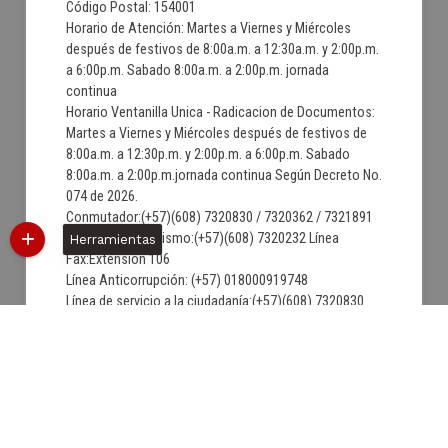
Código Postal: 154001
Horario de Atención: Martes a Viernes y Miércoles
después de festivos de 8:00a.m. a 12:30a.m. y 2:00p.m.
a 6:00p.m. Sabado 8:00a.m. a 2:00p.m. jornada
continua
Horario Ventanilla Unica - Radicacion de Documentos:
Martes a Viernes y Miércoles después de festivos de
8:00a.m. a 12:30p.m. y 2:00p.m. a 6:00p.m. Sabado
8:00a.m. a 2:00p.m.jornada continua Según Decreto No.
074 de 2026.
Conmutador:(+57)(608) 7320830 / 7320362 / 7321891
Secretaria de Turismo:(+57)(608) 7320232 Línea
Herramientas
Fax:Extension 106
Línea Anticorrupción: (+57) 018000919748
Línea de servicio a la ciudadanía:(+57)(608) 7320830
Correo institucional:
contactenos@villadeleyva-boyaca.gov.co
Correo de Notificaciones Judiciales:
notificacionjudicial@villadeleyva-boyaca.gov.co
06/08/2026 10:45:56
Última Actualización:
1601165
Número de visitas: